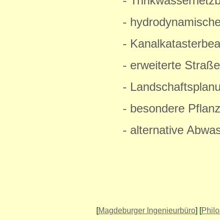
- Trinkwassernetz
- hydrodynamisch
- Kanalkatasterbea
- erweiterte Straß
- Landschaftsplan
- besondere Pflan
- alternative Abw
[
Magdeburger Ingenieurbüro
] [
Phil